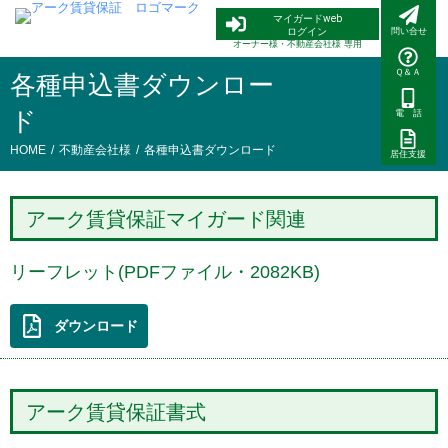
内
マイガードweb
容
ログイン
問い合せ
オーナー様・
不動産会社様 専用
を
ス
Ｑ＆Ａ
各種申込書ダウンロー
キ
ド
ッ
電 話
プ
/
/
HOME
不動産会社様
各種申込書ダウンロード
居住支援
アーク賃貸保証マイガード関連
リーフレット(PDFファイル・2082KB)
ダウンロード
アーク賃貸保証書式