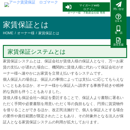
内
マイガードweb
容
ログイン
問い合せ
オーナー様・
不動産会社様 専用
を
ス
Ｑ＆Ａ
家賃保証とは
キ
/
/
ッ
HOME
オーナー様
家賃保証とは
電 話
プ
居住支援
家賃保証システムとは
家賃保証システムとは、保証会社が賃借人様の保証人となり、万一お家
賃の支払いが遅れた場合に、機関的に賃借人様に代わって保証会社がオ
ーナー様へ速やかにお家賃を立替え払いするシステムです。
個人保証人の場合は、保証人の事情によっては支払いに応じてもらえな
いこともあるほか、オーナー様から保証人へ請求する事務手続きや精神
的な負担も伴うこともありました。
賃借人様も保証会社へ保証を委託することで、保証人より書類に署名い
ただく手間や必要書類を用意いただく等の負担もなく、円滑に賃貸物件
を借りることができるほか、改正民法施行で、個人を保証人とする場合
の要件や責任範囲が限定されたこともあり、その対象外となる法人が保
証人となる家賃保証システムの利用が拡大しております。