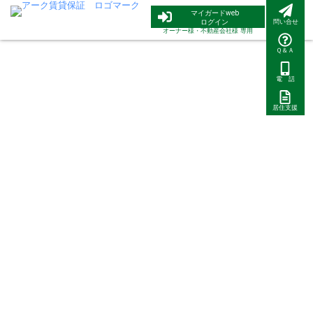
内
マイガードweb
容
ログイン
問い合せ
オーナー様・
不動産会社様 専用
を
ス
Ｑ＆Ａ
キ
かなえたいのは、
ッ
電 話
「住まい」と「つながり」の豊かさ
プ
居住支援
住居を貸す人、借りる人、
不動産契約にかかわるすべての人にやさしく、
真心を込めて大きな安心の
ライフプランをご提供いたします
現在10,000社以上の不動産会社様にお取り扱いいただいておりま
す